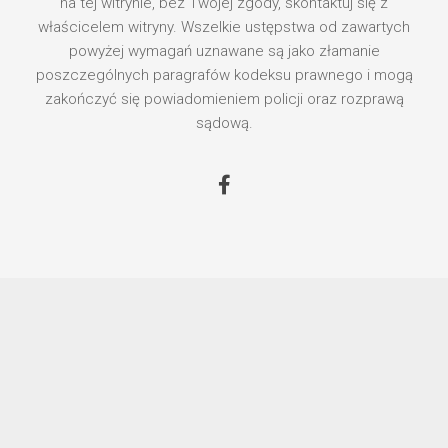
na tej witrynie, bez Twojej zgody, skontaktuj się z
właścicelem witryny. Wszelkie ustępstwa od zawartych
powyżej wymagań uznawane są jako złamanie
poszczególnych paragrafów kodeksu prawnego i mogą
zakończyć się powiadomieniem policji oraz rozprawą
sądową.