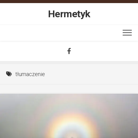
Skip
to
Hermetyk
content
tłumaczenie