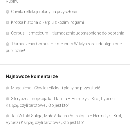
Rubinu
Chwila refleksji i plany na przyszłość
Krótka historia o karpiu z kozimi rogami
Corpus Hermeticum – tłumaczenie udostępnione do pobrania
Tłumaczenia Corpus Hermeticum W. Myszora udostępnione
publicznie!
Najnowsze komentarze
Magdalena
-
Chwila refleksji i plany na przyszłość
Sferyczna projekcja kart tarota – Hermetyk
-
Król, Rycerz i
Książę, czyli tarotowe „Kto jest kto”
Jan Witold Suliga, Małe Arkana i Astrologia – Hermetyk
-
Król,
Rycerz i Książę, czyli tarotowe „Kto jest kto”