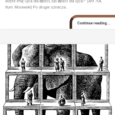
dobre imię Ojca dla ǳieci, lub ǳieci dla ojca?” (Ant 704,
tłum: Morawski) Po drugie oznacza...
Continue reading...