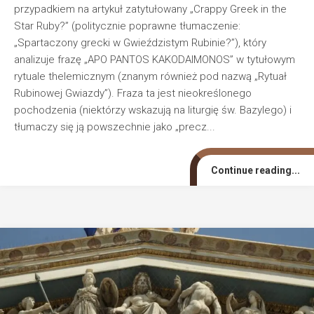
przypadkiem na artykuł zatytułowany „Crappy Greek in the
Star Ruby?” (politycznie poprawne tłumaczenie:
„Spartaczony grecki w Gwieździstym Rubinie?”), który
analizuje frazę „APO PANTOS KAKODAIMONOS” w tytułowym
rytuale thelemicznym (znanym również pod nazwą „Rytuał
Rubinowej Gwiazdy”). Fraza ta jest nieokreślonego
pochodzenia (niektórzy wskazują na liturgię św. Bazylego) i
tłumaczy się ją powszechnie jako „precz...
Continue reading...