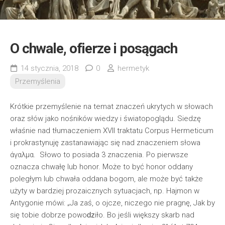
O chwale, ofierze i posągach
14 stycznia, 2018
0
hermetyk
Przemyślenia
Krótkie przemyślenie na temat znaczeń ukrytych w słowach
oraz słów jako nośników wiedzy i światopoglądu. Siedzę
właśnie nad tłumaczeniem XVII traktatu Corpus Hermeticum
i prokrastynuję zastanawiając się nad znaczeniem słowa
άγαλμα. Słowo to posiada 3 znaczenia. Po pierwsze
oznacza chwałę lub honor. Może to być honor oddany
poległym lub chwała oddana bogom, ale może być także
użyty w bardziej prozaicznych sytuacjach, np. Hajmon w
Antygonie mówi: „Ja zaś, o ojcze, niczego nie pragnę, Jak by
się tobie dobrze powoǳiło. Bo jeśli większy skarb nad