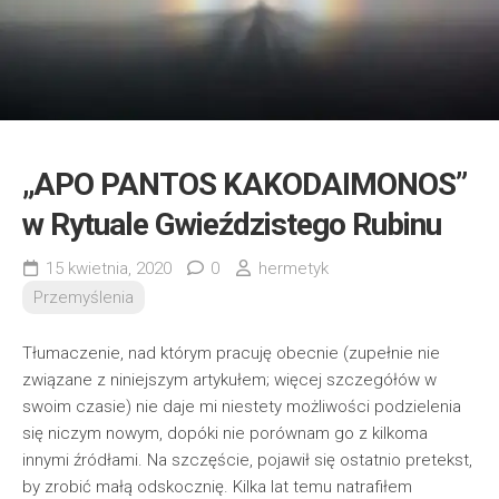
„APO PANTOS KAKODAIMONOS”
w Rytuale Gwieździstego Rubinu
15 kwietnia, 2020
0
hermetyk
Przemyślenia
Tłumaczenie, nad którym pracuję obecnie (zupełnie nie
związane z niniejszym artykułem; więcej szczegółów w
swoim czasie) nie daje mi niestety możliwości podzielenia
się niczym nowym, dopóki nie porównam go z kilkoma
innymi źródłami. Na szczęście, pojawił się ostatnio pretekst,
by zrobić małą odskocznię. Kilka lat temu natrafiłem