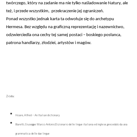
twórczego, który na zadanie ma nie tylko naśladowanie Natury, ale 
też, i przede wszystkim,  przekraczenie jej ograniczeń.
Ponad wszystko jednak karta ta odwołuje się do archetypu 
Hermesa. Bez względu na graficzną reprezentację i nazewnictwo, 
odzwierciedla ona cechy tej samej postaci – boskiego posłanca, 
patrona handlarzy, złodziei, artystów i magów.
Źródła:
Hoare, Alfred – An Italian dictionary
Baretti, Giuseppe Marco AntonioDizionario delle lingue italiana ed inglese, preceduto da una
grammatica delle due lingue