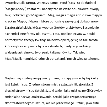
syntezie z talią tarota. W rzeczy samej, tytuł ‘Mag’ (a dokładniej 
‘Magus Mocy’) został mu nadany zanim Waite opublikował swoją 
talię i ochrzścił go ‘Magikiem’. Mag, magik i magia źrłdło swe mają w 
greckim 
Μάγος
 (Magos), które odnosi się zazwyczaj do kapłanów 
Zaratusztriańskich, którzy według Greków praktykowali astrologię, 
alchemię i inne formy okultyzmu. I tak, pod koniec XIX w. nauki 
hermetyczne zaczęły kwitnąć na nowo opierając się na talii tarota, 
która wykorzystywana była w rytuałach, medytacji, indukcji 
widzenia astralnego, tworzeniu talizmanów itp. Tak więc 
Mag/Magik mami dziś jednych obrazkami, innych wiedzą tajemną.
Najbardziej chyba pasującym tytułem, oddającym cechy tej karty 
jest Sztukmistrz. Z jednej strony mistrz sztuczek i iluzjonista. Z 
drugiej strony mistrz Sztuki. Sztuki takiej, jaką miał na myśli Crowley 
zmieniając nazwę Umiarkowania. Sztuki, jako czegoś sztucznego – 
skontrastowanego z Naturą, ale nie przeciwnego. Sztuki, jako aktu 