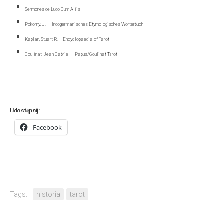
Sermones de Ludo Cum Aliis
Pokorny, J. – Indogermanisches Etymologisches Wörterbuch
Kaplan, Stuart R. – Encyclopaedia of Tarot
Goulinat, Jean Gabriel – Papus/Goulinat Tarot
Udostępnij:
Facebook
Tags:
historia
tarot