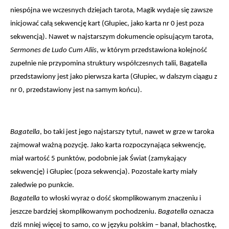
niespójna we wczesnych dziejach tarota, Magik wydaje się zawsze 
inicjować całą sekwencję kart (Głupiec, jako karta nr 0 jest poza 
sekwencją). Nawet w najstarszym dokumencie opisującym tarota, 
Sermones de Ludo Cum Aliis
, w którym przedstawiona kolejność 
zupełnie nie przypomina struktury współczesnych talii, Bagatella 
przedstawiony jest jako pierwsza karta (Głupiec, w dalszym ciąagu z 
nr 0, przedstawiony jest na samym końcu).
Bagatella
, bo taki jest jego najstarszy tytuł, nawet w grze w taroka 
zajmował ważną pozycję. Jako karta rozpoczynająca sekwencję, 
miał wartość 5 punktów, podobnie jak Świat (zamykający 
sekwencję) i Głupiec (poza sekwencja). Pozostałe karty miały 
zaledwie po punkcie.
Bagatella
 to włoski wyraz o dość skomplikowanym znaczeniu i 
jeszcze bardziej skomplikowanym pochodzeniu. 
Bagatella
 oznacza 
dziś mniej więcej to samo, co w języku polskim – banał, błachostkę, 