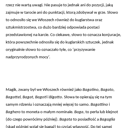
rzecz nie wartą uwagi. Nie pasuje to jednak ani do pozycji, jaką 
zajmuje w tarocie ani do punktacji, ktorą zdobywał w grze. Słowo 
to odnosiło się we Włoszech również do kuglarstwa oraz 
sztukmistrzostwa, co dużo bardziej odpowiada postaci 
przedstawionej na karcie. Co ciekawe, słowo to oznacza konjuracje, 
która powszechnie odnosiła się do kuglarskich sztuczek, jednak 
oryginalnie słowo to oznaczało tyle, co ‘przyzywanie 
nadprzyrodzonych mocy’.
Magik, zwany był we Włoszech również jako 
Bagatino, Bagato, 
Bagattel, Bagat, Bagoti
 i 
Bigatto
. Słowa te opierają się na tym 
samym rdzeniu i oznaczają mniej więcej to samo.
 Bagattino
 i 
Baghero
 to moneta o małym nominale. 
Baga
, to perła lub klejnot 
(do czego powrócimy później). 
Bagata
 to posiadłość a 
Bagaglia
(skąd później wziął się bagaż) to czyjaś własność. Do tej samej 