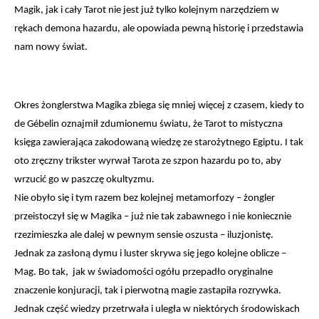
Magik, jak i cały Tarot nie jest już tylko kolejnym narzędziem w 
rękach demona hazardu, ale opowiada pewną historię i przedstawia 
nam nowy świat.
Okres żonglerstwa Magika zbiega się mniej więcej z czasem, kiedy to 
de Gébelin oznajmił zdumionemu światu, że Tarot to mistyczna 
księga zawierająca zakodowaną wiedzę ze starożytnego Egiptu. I tak 
oto zręczny trikster wyrwał Tarota ze szpon hazardu po to, aby 
wrzucić go w paszczę okultyzmu.
Nie obyło się i tym razem bez kolejnej metamorfozy – żongler 
przeistoczył się w Magika – już nie tak zabawnego i nie koniecznie 
rzezimieszka ale dalej w pewnym sensie oszusta – iluzjonistę. 
Jednak za zasłoną dymu i luster skrywa się jego kolejne oblicze – 
Mag. Bo tak,  jak w świadomości ogółu przepadło oryginalne 
znaczenie konjuracji, tak i pierwotną magie zastapiła rozrywka. 
Jednak część wiedzy przetrwała i uległa w niektórych środowiskach 