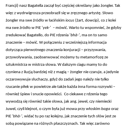
Francji) nasz Bagatella zaczął być częściej określany jako żongler. Tak 
więc z wydrwigrosza przeobraził się w zręcznego artystę. Słowo 
żongler ma swe źródło w łacińskim 
iocus
 (żart, dowcip), co z kolei 
ma swe źródło w PIE ‘
yek-
‘  – mówić. Warto tu wspomnieć, że gdyby 
zredukować Bagatello, do PIE rdzenia ‘
bhā-
‘, ma on to samo 
znaczenie – mówić. W połączeniu z wcześniejszą informacja 
dotycząca pierwotnego znaczenia konjuracji – przyzywania, 
przywoływania, zaobserwować możemy tu metamorfozę ze 
sztukmistrza w mistrza słowa. W dalszym ciagu mamy to do 
czyniena z iluzją bardziej niż z magią – żongler nie czaruje, a jedynie 
oczarowywuje słuchaczy, gdyż do zadań jego należy nie tylko 
rzucanie piłek w powietrze ale także każda inna forma rozrywki – 
również śpiew i snucie opowieści.  Co ciekawe z rdzenia tego 
wywodzą się również takie słowa, jak ang. jewel, czy niemiecki 
Juwel, czyli klejnot, o czym była już mowa przy włoskim 
baga
 oraz 
PIE ‘
bhā-
’, widać tu po raz kolejny, jak znaczenie tych słów jest ze 
sobą powiązane na różnych płaszczyznach. Tak więc zarówno 