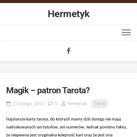
Skip
to
Hermetyk
content
Magik – patron Tarota?
21 lutego, 2012
0
hermetyk
Tarot
Najstarsze karty tarota, do których mamy dziś dostęp nie mają 
nadrukowanych ani tytułów, ani numerów. Jednak pomimo faktu, 
że niepewna jest oryginalna kolejność kart oraz że jest ona 