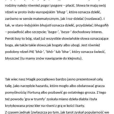
rodziny należy również 
paga
 i
 pagare
 – płacić. Słowa te mają swój 
rdzeń w proto-indo-europejskim ‘
bhag-
‘, które oznacza dzielić, 
zarówno w sensie matematycznym, jak i roz-dzielać (rozdawać). I 
tak, w staro-indyjskim 
bhajati
 oznacza dzielić, przydzielać; 
bhagaḫḥ
– posiadłość albo szczęscie; ‘
baga-
‘, ‘
baγa-
‘ dochodowy interes. 
Perski 
baɣ
 to bóg, stad już wszystkie słowiańskie słowa oznaczające 
boga, ale także takie słowa jak bogaty albo ubogi. Jest również 
podobny rdzeń PIE ‘bhā-‘, ‘bhō-‘ lub ‘bhə-‘, który oznacza świecić, 
błyszczeć (tu mamy znów nawiązanie do klejnotu).
Tak wiec nasz Magik początkowo bardzo jasno prezentował całą 
talię, jako narzędzie hazardu, które mogło albo obdarować gracza 
pomyślnością i fortuną albo pozbawić go ostatniego grosza. Z tego 
też powodu ‘gra w trumfy’ zyskała miano dzieła diabła i była 
krytykowana przez kler na równi z grą w kości i karty.
Z czasem jednak (zwłaszcza po tym, jak tarot zyskał popularność we 