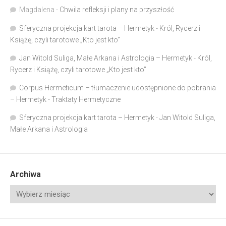
Magdalena
-
Chwila refleksji i plany na przyszłość
Sferyczna projekcja kart tarota – Hermetyk
-
Król, Rycerz i
Książę, czyli tarotowe „Kto jest kto”
Jan Witold Suliga, Małe Arkana i Astrologia – Hermetyk
-
Król,
Rycerz i Książę, czyli tarotowe „Kto jest kto”
Corpus Hermeticum – tłumaczenie udostępnione do pobrania
– Hermetyk
-
Traktaty Hermetyczne
Sferyczna projekcja kart tarota – Hermetyk
-
Jan Witold Suliga,
Małe Arkana i Astrologia
Archiwa