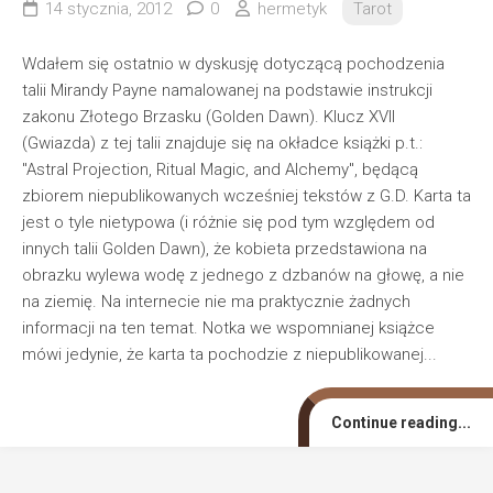
14 stycznia, 2012
0
hermetyk
Tarot
Wdałem się ostatnio w dyskusję dotyczącą pochodzenia
talii Mirandy Payne namalowanej na podstawie instrukcji
zakonu Złotego Brzasku (Golden Dawn). Klucz XVII
(Gwiazda) z tej talii znajduje się na okładce książki p.t.:
"Astral Projection, Ritual Magic, and Alchemy", będącą
zbiorem niepublikowanych wcześniej tekstów z G.D. Karta ta
jest o tyle nietypowa (i różnie się pod tym względem od
innych talii Golden Dawn), że kobieta przedstawiona na
obrazku wylewa wodę z jednego z dzbanów na głowę, a nie
na ziemię. Na internecie nie ma praktycznie żadnych
informacji na ten temat. Notka we wspomnianej książce
mówi jedynie, że karta ta pochodzie z niepublikowanej...
Continue reading...