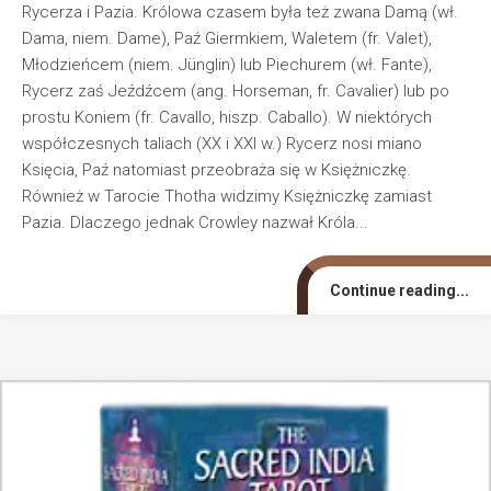
Rycerza i Pazia. Królowa czasem była też zwana Damą (wł.
Dama, niem. Dame), Paź Giermkiem, Waletem (fr. Valet),
Młodzieńcem (niem. Jünglin) lub Piechurem (wł. Fante),
Rycerz zaś Jeźdźcem (ang. Horseman, fr. Cavalier) lub po
prostu Koniem (fr. Cavallo, hiszp. Caballo). W niektórych
współczesnych taliach (XX i XXI w.) Rycerz nosi miano
Księcia, Paź natomiast przeobraża się w Księżniczkę.
Również w Tarocie Thotha widzimy Księżniczkę zamiast
Pazia. Dlaczego jednak Crowley nazwał Króla...
Continue reading...