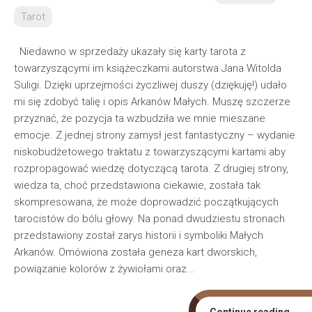
Tarot
Niedawno w sprzedaży ukazały się karty tarota z
towarzyszącymi im książeczkami autorstwa Jana Witolda
Suligi. Dzięki uprzejmości życzliwej duszy (dziękuję!) udało
mi się zdobyć talię i opis Arkanów Małych. Muszę szczerze
przyznać, że pozycja ta wzbudziła we mnie mieszane
emocje. Z jednej strony zamysł jest fantastyczny – wydanie
niskobudżetowego traktatu z towarzyszącymi kartami aby
rozpropagować wiedzę dotyczącą tarota. Z drugiej strony,
wiedza ta, choć przedstawiona ciekawie, została tak
skompresowana, że może doprowadzić początkujących
tarocistów do bólu głowy. Na ponad dwudziestu stronach
przedstawiony został zarys historii i symboliki Małych
Arkanów. Omówiona została geneza kart dworskich,
powiązanie kolorów z żywiołami oraz...