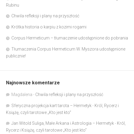
Rubinu
Chwila refleksji i plany na przyszłość
Krótka historia o karpiu z kozimi rogami
Corpus Hermeticum – tłumaczenie udostępnione do pobrania
Tłumaczenia Corpus Hermeticum W. Myszora udostępnione
publicznie!
Najnowsze komentarze
Magdalena
-
Chwila refleksji i plany na przyszłość
Sferyczna projekcja kart tarota – Hermetyk
-
Król, Rycerz i
Książę, czyli tarotowe „Kto jest kto”
Jan Witold Suliga, Małe Arkana i Astrologia – Hermetyk
-
Król,
Rycerz i Książę, czyli tarotowe „Kto jest kto”