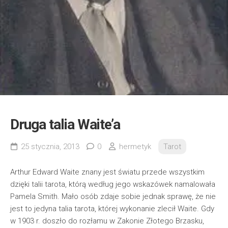
Druga talia Waite’a
25 stycznia, 2013
0
hermetyk
Tarot
Arthur Edward Waite znany jest światu przede wszystkim
dzięki talii tarota, którą według jego wskazówek namalowała
Pamela Smith. Mało osób zdaje sobie jednak sprawę, że nie
jest to jedyna talia tarota, której wykonanie zlecił Waite. Gdy
w 1903 r. doszło do rozłamu w Zakonie Złotego Brzasku,