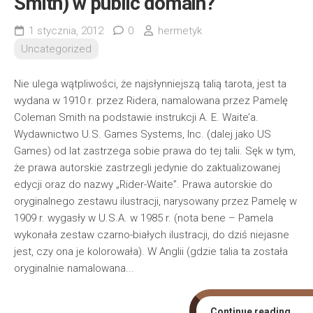
Smith) w public domain?
1 stycznia, 2012
0
hermetyk
Uncategorized
Nie ulega wątpliwości, że najsłynniejszą talią tarota, jest ta
wydana w 1910 r. przez Ridera, namalowana przez Pamelę
Coleman Smith na podstawie instrukcji A. E. Waite’a.
Wydawnictwo U.S. Games Systems, Inc. (dalej jako US
Games) od lat zastrzega sobie prawa do tej talii. Sęk w tym,
że prawa autorskie zastrzegli jedynie do zaktualizowanej
edycji oraz do nazwy „Rider-Waite”. Prawa autorskie do
oryginalnego zestawu ilustracji, narysowany przez Pamelę w
1909 r. wygasły w U.S.A. w 1985 r. (nota bene – Pamela
wykonała zestaw czarno-białych ilustracji, do dziś niejasne
jest, czy ona je kolorowała). W Anglii (gdzie talia ta została
oryginalnie namalowana...
Continue reading...