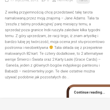
Z wielką przyjemnością chcę przedstawić talię tarota
namalowaną przez moją znajomą – Jane Adams. Talia ta
'zeszła z taśmy produkcyjnej' parę miesięcy temu, a
sprzedaż poza granice Indii ruszyła zaledwie kilka tygodni
temu. Z góry uprzedzam, że racji tego, iż znam artystkę i
bardzo lubię jej twórczość, moja ocena jest stu-procentowo
postronna i nieobiektywna
Talia składa się z przepieknie
malowanych 82 kart. Te cztery dodatkowe, to 2 alternatywe
wersje Śmierci i Świata oraz 2 Karty Łaski (Grace Cards) –
Ganeśa, jeden z głównych bogów indyjskiego panteonu i
Babadźi – nieśmiertelny jogin. Te dwie ostatnie można
używać podobnie jak pozostałych do...
Continue reading...