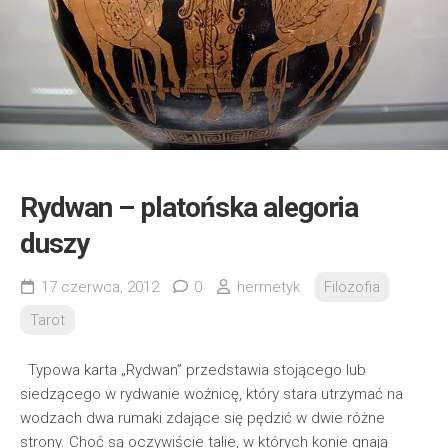
Rydwan – platońska alegoria
duszy
17 czerwca, 2012
0
hermetyk
Filozofia
Tarot
Typowa karta „Rydwan” przedstawia stojącego lub
siedzącego w rydwanie woźnicę, który stara utrzymać na
wodzach dwa rumaki zdające się pędzić w dwie różne
strony. Choć są oczywiście talie, w których konie gnają