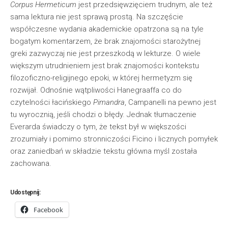
Corpus Hermeticum
jest przedsięwzięciem trudnym, ale też
sama lektura nie jest sprawą prostą. Na szczęście
współczesne wydania akademickie opatrzona są na tyle
bogatym komentarzem, że brak znajomości starożytnej
greki zazwyczaj nie jest przeszkodą w lekturze. O wiele
większym utrudnieniem jest brak znajomości kontekstu
filozoficzno-religijnego epoki, w której hermetyzm się
rozwijał. Odnośnie wątpliwości Hanegraaffa co do
czytelności łacińskiego
Pimandra
, Campanelli na pewno jest
tu wyrocznią, jeśli chodzi o błędy. Jednak tłumaczenie
Everarda świadczy o tym, że tekst był w większości
zrozumiały i pomimo stronniczości Ficino i licznych pomyłek
oraz zaniedbań w składzie tekstu główna myśl została
zachowana.
Udostępnij:
Facebook