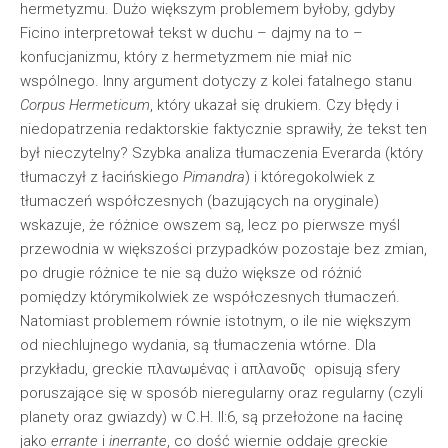
hermetyzmu. Dużo większym problemem byłoby, gdyby
Ficino interpretował tekst w duchu – dajmy na to –
konfucjanizmu, który z hermetyzmem nie miał nic
wspólnego. Inny argument dotyczy z kolei fatalnego stanu
Corpus Hermeticum
, który ukazał się drukiem. Czy błędy i
niedopatrzenia redaktorskie faktycznie sprawiły, że tekst ten
był nieczytelny? Szybka analiza tłumaczenia Everarda (który
tłumaczył z łacińskiego
Pimandra
) i któregokolwiek z
tłumaczeń współczesnych (bazujących na oryginale)
wskazuje, że różnice owszem są, lecz po pierwsze myśl
przewodnia w większości przypadków pozostaje bez zmian,
po drugie różnice te nie są dużo większe od różnić
pomiędzy którymikolwiek ze współczesnych tłumaczeń.
Natomiast problemem równie istotnym, o ile nie większym
od niechlujnego wydania, są tłumaczenia wtórne. Dla
przykładu, greckie πλανωμένας i απλανοῦς opisują sfery
poruszające się w sposób nieregularny oraz regularny (czyli
planety oraz gwiazdy) w C.H. II:6, są przełożone na łacinę
jako
errante
i
inerrante
, co dość wiernie oddaje greckie