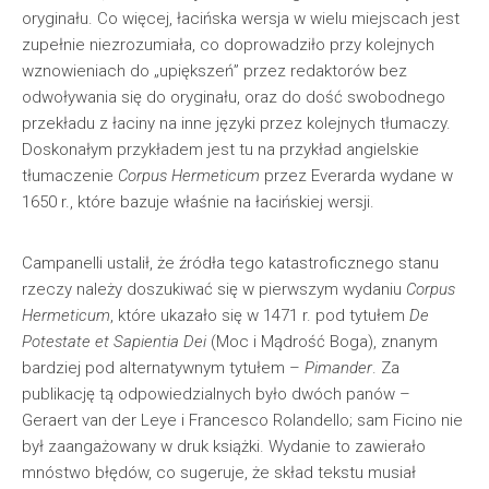
oryginału. Co więcej, łacińska wersja w wielu miejscach jest
zupełnie niezrozumiała, co doprowadziło przy kolejnych
wznowieniach do „upiększeń” przez redaktorów bez
odwoływania się do oryginału, oraz do dość swobodnego
przekładu z łaciny na inne języki przez kolejnych tłumaczy.
Doskonałym przykładem jest tu na przykład angielskie
tłumaczenie
Corpus Hermeticum
przez Everarda wydane w
1650 r., które bazuje właśnie na łacińskiej wersji.
Campanelli ustalił, że źródła tego katastroficznego stanu
rzeczy należy doszukiwać się w pierwszym wydaniu
Corpus
Hermeticum
, które ukazało się w 1471 r. pod tytułem
De
Potestate et Sapientia Dei
(Moc i Mądrość Boga), znanym
bardziej pod alternatywnym tytułem –
Pimander
. Za
publikację tą odpowiedzialnych było dwóch panów –
Geraert van der Leye i Francesco Rolandello; sam Ficino nie
był zaangażowany w druk książki. Wydanie to zawierało
mnóstwo błędów, co sugeruje, że skład tekstu musiał