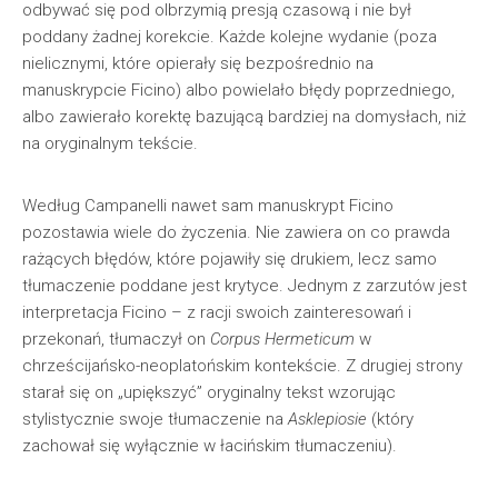
odbywać się pod olbrzymią presją czasową i nie był
poddany żadnej korekcie. Każde kolejne wydanie (poza
nielicznymi, które opierały się bezpośrednio na
manuskrypcie Ficino) albo powielało błędy poprzedniego,
albo zawierało korektę bazującą bardziej na domysłach, niż
na oryginalnym tekście.
Według Campanelli nawet sam manuskrypt Ficino
pozostawia wiele do życzenia. Nie zawiera on co prawda
rażących błędów, które pojawiły się drukiem, lecz samo
tłumaczenie poddane jest krytyce. Jednym z zarzutów jest
interpretacja Ficino – z racji swoich zainteresowań i
przekonań, tłumaczył on
Corpus Hermeticum
w
chrześcijańsko-neoplatońskim kontekście. Z drugiej strony
starał się on „upiększyć” oryginalny tekst wzorując
stylistycznie swoje tłumaczenie na
Asklepiosie
(który
zachował się wyłącznie w łacińskim tłumaczeniu).