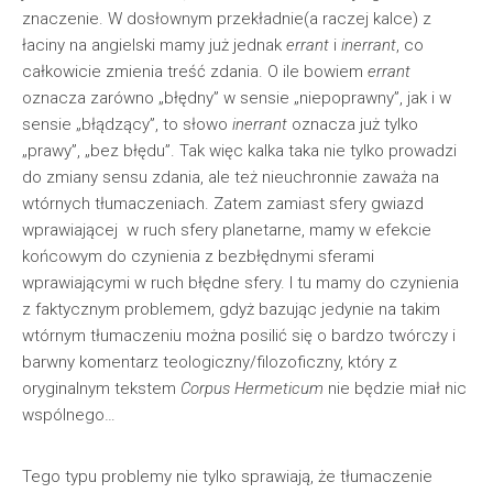
znaczenie. W dosłownym przekładnie(a raczej kalce) z
łaciny na angielski mamy już jednak
errant
i
inerrant
, co
całkowicie zmienia treść zdania. O ile bowiem
errant
oznacza zarówno „błędny” w sensie „niepoprawny”, jak i w
sensie „błądzący”, to słowo
inerrant
oznacza już tylko
„prawy”, „bez błędu”. Tak więc kalka taka nie tylko prowadzi
do zmiany sensu zdania, ale też nieuchronnie zaważa na
wtórnych tłumaczeniach. Zatem zamiast sfery gwiazd
wprawiającej w ruch sfery planetarne, mamy w efekcie
końcowym do czynienia z bezbłędnymi sferami
wprawiającymi w ruch błędne sfery. I tu mamy do czynienia
z faktycznym problemem, gdyż bazując jedynie na takim
wtórnym tłumaczeniu można posilić się o bardzo twórczy i
barwny komentarz teologiczny/filozoficzny, który z
oryginalnym tekstem
Corpus Hermeticum
nie będzie miał nic
wspólnego…
Tego typu problemy nie tylko sprawiają, że tłumaczenie