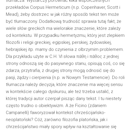
tłumacza. Wystarczy porównać kilka współczesnych
przekładów Corpus Hermeticum (n.p. Copenhaver, Scott i
Mead), żeby dostrzec w jak różny sposób tekst ten może
być tłumaczony. Dodatkową trudność sprawia tutaj fakt, że
wiele słów greckich ma wielorakie znaczenie, które zależy
od kontekstu. W przypadku hermetyzmu, który jest zlepkiem
filozofii i religii greckiej, egipskiej, perskiej, żydowskiej,
hebrajskiej itp. mamy do czynienia z olbrzymim problemem.
Dla przykładu użyte w C.H. VI słowa πάθη i πάθος z jednej
strony odnoszą się do pasywnego stanu, opisują coś, co się
zdarza, przytrafia, z drugiej strony mogą odnosić się do
pasji, żądzy i cierpienia (n.p. w Nowym Testamencie). Do roli
tłumacza należy decyzja, które znaczenie ma więcej sensu
w kontekście całego dyskursu, ale też trzeba ustalić, z
której tradycji autor czerpał pisząc dany tekst. I tu niestety
często trudno o obiektywizm. A że Ficino (zdaniem
Campanelli) faworyzował kontekst chrześcijańsko-
neoplatoński? Cóż, zarówno filozofia platońska, jak i
chrześcijaństwo miały spory wpływ na kształtowanie się