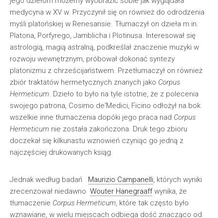
jego dziełom możemy wyobrazić sobie jak wyglądała
medycyna w XV w. Przyczynił się on również do odrodzenia
myśli platońskiej w Renesansie. Tłumaczył on dzieła m.in.
Platona, Porfyrego, Jamblicha i Plotinusa. Interesował się
astrologią, magią astralną, podkreślał znaczenie muzyki w
rozwoju wewnętrznym, próbował dokonać syntezy
platonizmu z chrześcijaństwem. Przetłumaczył on również
zbiór traktatów hermetycznych znanych jako
Corpus
Hermeticum
. Dzieło to było na tyle istotne, że z polecenia
swojego patrona, Cosimo de'Medici, Ficino odłożył na bok
wszelkie inne tłumaczenia dopóki jego praca nad
Corpus
Hermeticum
nie została zakończona. Druk tego zbioru
doczekał się kilkunastu wznowień czyniąc go jedną z
najczęściej drukowanych ksiąg.
Jednak według badań
Maurizio Campanelli
, których wyniki
zrecenzował niedawno
Wouter Hanegraaff
wynika, że
tłumaczenie
Corpus Hermeticum
, które tak często było
wznawiane, w wielu miejscach odbiega dość znacząco od