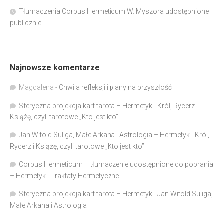
Tłumaczenia Corpus Hermeticum W. Myszora udostępnione
publicznie!
Najnowsze komentarze
Magdalena
-
Chwila refleksji i plany na przyszłość
Sferyczna projekcja kart tarota – Hermetyk
-
Król, Rycerz i
Książę, czyli tarotowe „Kto jest kto”
Jan Witold Suliga, Małe Arkana i Astrologia – Hermetyk
-
Król,
Rycerz i Książę, czyli tarotowe „Kto jest kto”
Corpus Hermeticum – tłumaczenie udostępnione do pobrania
– Hermetyk
-
Traktaty Hermetyczne
Sferyczna projekcja kart tarota – Hermetyk
-
Jan Witold Suliga,
Małe Arkana i Astrologia