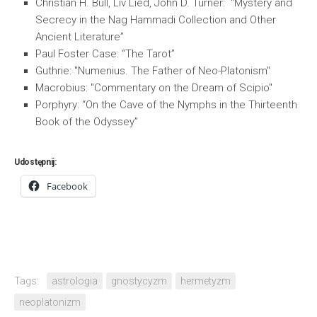
Christian H. Bull, Liv Lied, John D. Turner: “Mystery and
Secrecy in the Nag Hammadi Collection and Other
Ancient Literature”
Paul Foster Case: “The Tarot”
Guthrie: "Numenius. The Father of Neo-Platonism"
Macrobius: "Commentary on the Dream of Scipio"
Porphyry: “On the Cave of the Nymphs in the Thirteenth
Book of the Odyssey”
Udostępnij:
Facebook
Tags:
astrologia
gnostycyzm
hermetyzm
neoplatonizm