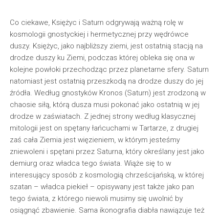
Co ciekawe, Księżyc i Saturn odgrywają ważną rolę w
kosmologii gnostyckiej i hermetycznej przy wędrówce
duszy. Księżyc, jako najbliższy ziemi, jest ostatnią stacją na
drodze duszy ku Ziemi, podczas której obleka się ona w
kolejne powłoki przechodząc przez planetarne sfery. Saturn
natomiast jest ostatnią przeszkodą na drodze duszy do jej
źródła. Według gnostyków Kronos (Saturn) jest zrodzoną w
chaosie siłą, którą dusza musi pokonać jako ostatnią w jej
drodze w zaświatach. Z jednej strony według klasycznej
mitologii jest on spętany łańcuchami w Tartarze, z drugiej
zaś cała Ziemia jest więzieniem, w którym jesteśmy
zniewoleni i spętani przez Saturna, który określany jest jako
demiurg oraz władca tego świata. Wiąże się to w
interesujący sposób z kosmologią chrześcijańską, w której
szatan – władca piekieł – opisywany jest także jako pan
tego świata, z którego niewoli musimy się uwolnić by
osiągnąć zbawienie. Sama ikonografia diabła nawiązuje też