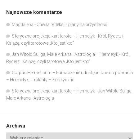
Najnowsze komentarze
Magdalena
-
Chwila refleksji i plany na przyszłość
Sferyczna projekcja kart tarota – Hermetyk
-
Król, Rycerz i
Książę, czyli tarotowe „Kto jest kto”
Jan Witold Suliga, Małe Arkana i Astrologia – Hermetyk
-
Król,
Rycerz i Książę, czyli tarotowe „Kto jest kto”
Corpus Hermeticum – tłumaczenie udostępnione do pobrania
– Hermetyk
-
Traktaty Hermetyczne
Sferyczna projekcja kart tarota – Hermetyk
-
Jan Witold Suliga,
Małe Arkana i Astrologia
Archiwa