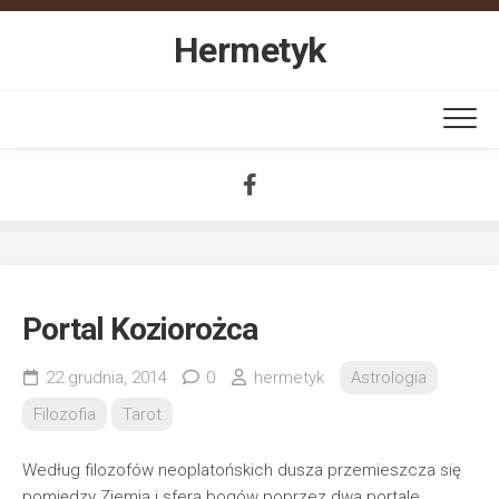
Skip
to
Hermetyk
content
Portal Koziorożca
22 grudnia, 2014
0
hermetyk
Astrologia
Filozofia
Tarot
Według filozofów neoplatońskich dusza przemieszcza się
pomiędzy Ziemią i sferą bogów poprzez dwa portale,