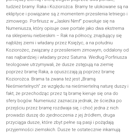
tudzież bramy: Raka i Koziorożca. Bramy te ulokowane są na
ekliptyce i powiązane są z momentem przesilenia letniego i
zimowego. Porfiriusz w „Jaskini Nimf” powołuje się na
Numeniusza, który opisuje owe portale jako dwa ekstrema
na sklepieniu niebieskim – Rak na północy, znajdujący się
najbliżej ziemi i władany przez Księżyc, a na południu
Koziorożec, związany z przesileniem zimowym, oddalony od
nas najbardziej i władany przez Saturna. Według Porfiriusza
teologowie utrzymywali, że dusze zstępują na ziemię
poprzez bramę Raka, a opuszczają ją poprzez bramę
Koziorożca. Brama ta zwana też jest „Bramą
Nieśmiertelnych” ze względu na nieśmiertelną naturę duszy i
fakt, że przechodząc przez tą bramę kieruje się ona do
sfery bogów. Numeniusz zaznacza jednak, że ścieżka po
przejściu przez bramę rozdwaja się, i choć jedna z nich
prowadzi duszę do zjednoczenia z jej źródłem, druga
przyciąga dusze, które zbyt pełne są pasji i pożądają
przyjemności ziemskich. Dusze te ostatecznie inkarnują