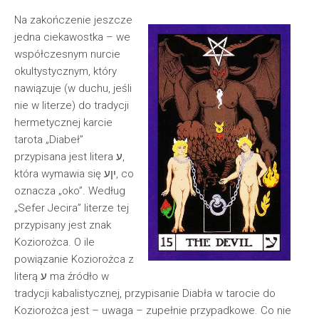
Na zakończenie jeszcze
jedna ciekawostka – we
współczesnym nurcie
okultystycznym, który
nawiązuje (w duchu, jeśli
nie w literze) do tradycji
hermetycznej karcie
tarota „Diabeł”
przypisana jest litera ע,
która wymawia się יִןע, co
oznacza „oko”. Według
„Sefer Jecira” literze tej
przypisany jest znak
Koziorożca. O ile
powiązanie Koziorożca z
literą ע ma źródło w
tradycji kabalistycznej, przypisanie Diabła w tarocie do
Koziorożca jest – uwaga – zupełnie przypadkowe. Co nie